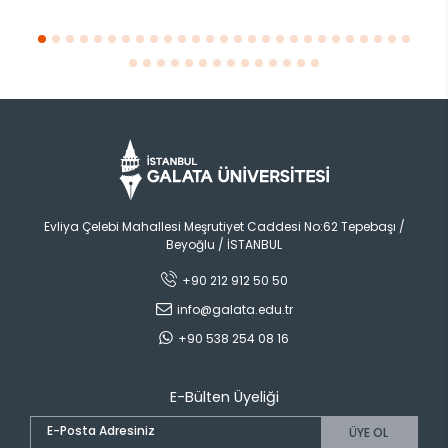
Evliya Çelebi Mahallesi Meşrutiyet Caddesi No:62 Tepebaşı /
Beyoğlu / İSTANBUL
+90 212 912 50 50
info@galata.edu.tr
+90 538 254 08 16
E-Bülten Üyeliği
ÜYE OL