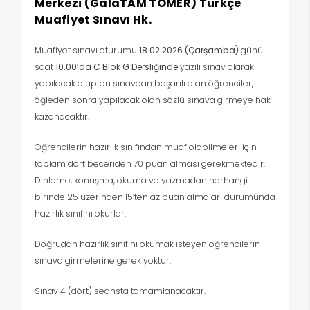
Merkezi (GalaTAM TÖMER) Türkçe
Muafiyet Sınavı Hk.
Muafiyet sınavı oturumu
18.02.2026 (Çarşamba)
günü
saat
10.00’da C Blok G Dersliğinde
yazılı sınav olarak
yapılacak olup bu sınavdan başarılı olan öğrenciler,
öğleden sonra yapılacak olan sözlü sınava girmeye hak
kazanacaktır.
Öğrencilerin hazırlık sınıfından muaf olabilmeleri için
toplam dört beceriden 70 puan alması gerekmektedir.
Dinleme, konuşma, okuma ve yazmadan herhangi
birinde 25 üzerinden 15’ten az puan almaları durumunda
hazırlık sınıfını okurlar.
Doğrudan hazırlık sınıfını okumak isteyen öğrencilerin
sınava girmelerine gerek yoktur.
Sınav 4 (dört) seansta tamamlanacaktır.