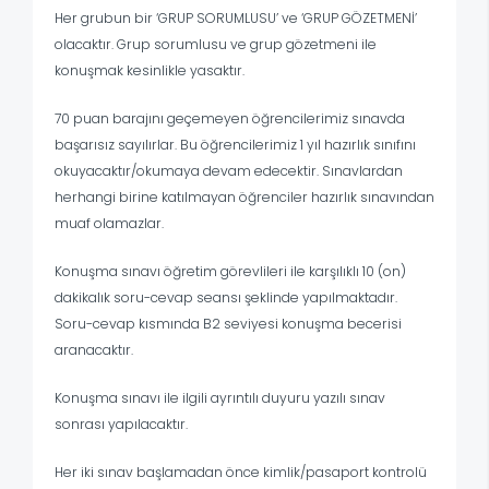
Her grubun bir ‘GRUP SORUMLUSU’ ve ‘GRUP GÖZETMENİ’
olacaktır. Grup sorumlusu ve grup gözetmeni ile
konuşmak kesinlikle yasaktır.
70 puan barajını geçemeyen öğrencilerimiz sınavda
başarısız sayılırlar. Bu öğrencilerimiz 1 yıl hazırlık sınıfını
okuyacaktır/okumaya devam edecektir. Sınavlardan
herhangi birine katılmayan öğrenciler hazırlık sınavından
muaf olamazlar.
Konuşma sınavı öğretim görevlileri ile karşılıklı 10 (on)
dakikalık soru-cevap seansı şeklinde yapılmaktadır.
Soru-cevap kısmında B2 seviyesi konuşma becerisi
aranacaktır.
Konuşma sınavı ile ilgili ayrıntılı duyuru yazılı sınav
sonrası yapılacaktır.
Her iki sınav başlamadan önce kimlik/pasaport kontrolü