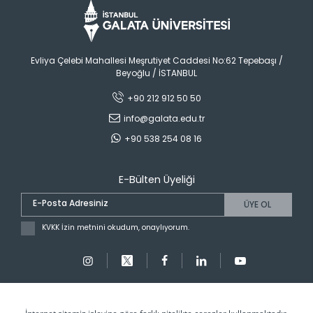
Evliya Çelebi Mahallesi Meşrutiyet Caddesi No:62 Tepebaşı /
Beyoğlu / İSTANBUL
+90 212 912 50 50
info@galata.edu.tr
+90 538 254 08 16
E-Bülten Üyeliği
ÜYE OL
KVKK İzin metnini okudum, onaylıyorum.
Copyright © 2024 İSTANBUL GALATA ÜNİVERSİTESİ